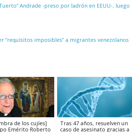
l Tuerto” Andrade -preso por ladrón en EEUU-, luego
 “requisitos imposibles” a migrantes venezolanos
ombra de los cujíes]
Tras 47 años, resuelven un
spo Emérito Roberto
caso de asesinato gracias a