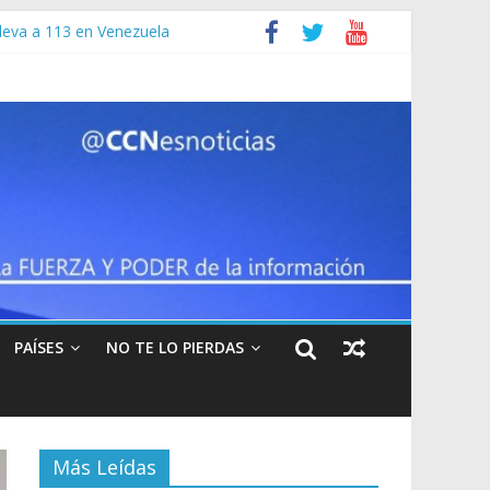
leva a 113 en Venezuela
r el coronavirus
erando para la captura de Maduro”
navirus
PAÍSES
NO TE LO PIERDAS
Más Leídas