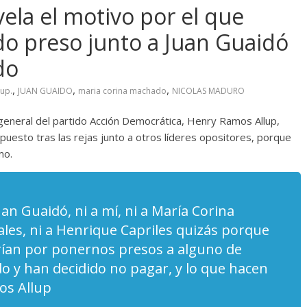
ela el motivo por el que
o preso junto a Juan Guaidó
do
,
,
,
up.
JUAN GUAIDO
maria corina machado
NICOLAS MADURO
 general del partido Acción Democrática, Henry Ramos Allup,
puesto tras las rejas junto a otros líderes opositores, porque
mo.
an Guaidó, ni a mí, ni a María Corina
les, ni a Henrique Capriles quizás porque
arían por ponernos presos a alguno de
o y han decidido no pagar, y lo que hacen
os Allup