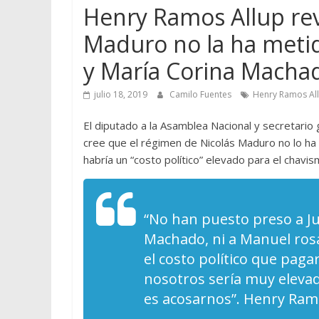
Henry Ramos Allup rev
Maduro no la ha metid
y María Corina Macha
julio 18, 2019
Camilo Fuentes
Henry Ramos All
El diputado a la Asamblea Nacional y secretario
cree que el régimen de Nicolás Maduro no lo ha 
habría un “costo político” elevado para el chavis
“No han puesto preso a Ju
Machado, ni a Manuel rosa
el costo político que pag
nosotros sería muy elevad
es acosarnos”. Henry Ram