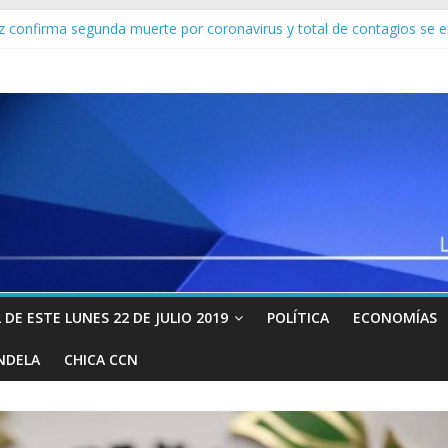
z confirma segunda muerte por coronavirus y total de contagios se e
 toque de queda a partir de este viernes para evitar el virus chino
promulga megaplan económico para EEUU ante estragos causados po
Z! Iván Simonovis soltó este “metrallazo”: “Ya hay personas coop
Fórmula 1 se unen para fabricar respiradores para pacientes con coro
DE ESTE LUNES 22 DE JULIO 2019
POLÍTICA
ECONOMÍAS
NDELA
CHICA CCN