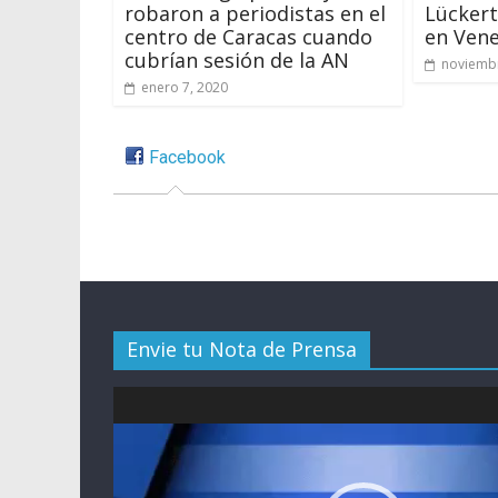
robaron a periodistas en el
Lückert
centro de Caracas cuando
en Vene
cubrían sesión de la AN
noviembr
enero 7, 2020
Facebook
Envie tu Nota de Prensa
Reproductor
de
vídeo