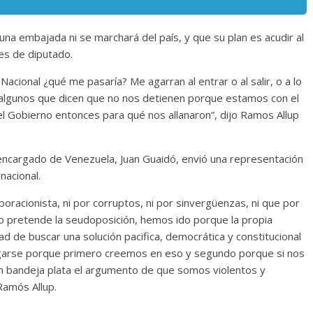
una embajada ni se marchará del país, y que su plan es acudir al
nes de diputado.
cional ¿qué me pasaría? Me agarran al entrar o al salir, o a lo
 algunos que dicen que no nos detienen porque estamos con el
 Gobierno entonces para qué nos allanaron”, dijo Ramos Allup
 encargado de Venezuela, Juan Guaidó, envió una representación
nacional.
boracionista, ni por corruptos, ni por sinvergüenzas, ni que por
 pretende la seudoposición, hemos ido porque la propia
d de buscar una solución pacifica, democrática y constitucional
 negarse porque primero creemos en eso y segundo porque si nos
 bandeja plata el argumento de que somos violentos y
Ramós Allup.