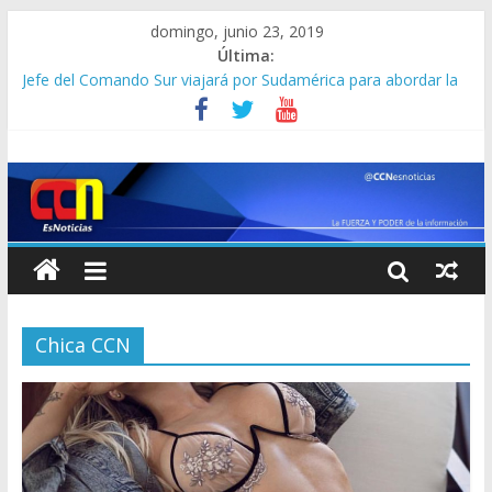
domingo, junio 23, 2019
Última:
Jefe del Comando Sur viajará por Sudamérica para abordar la
crisis en Venezuela
Detienen a “El Yiyo” uno de los 10 más buscados en Carabobo
Detuvieron a dos venezolanos en Colombia por robarse un
taxi
Lo que se sabe de los militares y funcionarios del Cicpc
detenidos en las últimas horas
Corpoelec apuesta por un Frankenstein para el Zulia
Chica CCN