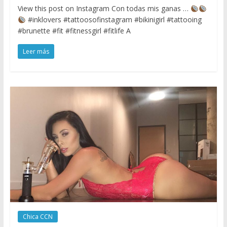
View this post on Instagram Con todas mis ganas …
#inklovers #tattoosofinstagram #bikinigirl #tattooing
#brunette #fit #fitnessgirl #fitlife A
Leer más
Chica CCN