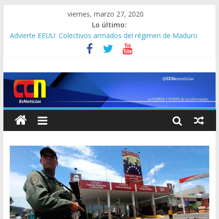
viernes, marzo 27, 2020
Lo último:
Advierte EEUU: Colectivos armados del régimen de Maduro
tienen en la mira a ciudadanos estadounidenses en Venezuel
Lo que dice Jorge Rodríguez sobre la recompensa de 15
millones de dólares que ofrece EEUU por Nicolás Maduro
[PANDEMIA] Cuatro pasajeros mueren por coronavirus a
bordo del crucero “Zandaam”
Jorge Rodríguez confirma segunda muerte por coronavirus y
total de contagios se eleva a 113 en Venezuela
Clíver Alcalá se entregó a la DEA en Barranquilla y va rumbo a
New York: prometió que cantará más que Pavarotti