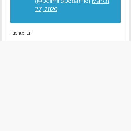
(@DelmiroDeBarrio)
March
27, 2020
Fuente: LP