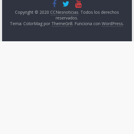
Copyright © 2020
CCNesnoticias
. Todos los derechos
reservados.
Tema: ColorMag por
ThemeGrill
. Funciona con
WordPress
.