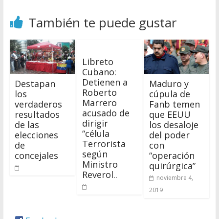
También te puede gustar
Libreto
Cubano:
Detienen a
Destapan
Maduro y
Roberto
los
cúpula de
Marrero
verdaderos
Fanb temen
acusado de
resultados
que EEUU
dirigir
de las
los desaloje
“célula
elecciones
del poder
Terrorista
de
con
según
concejales
“operación
Ministro
quirúrgica”
Reverol..
noviembre 4,
2019