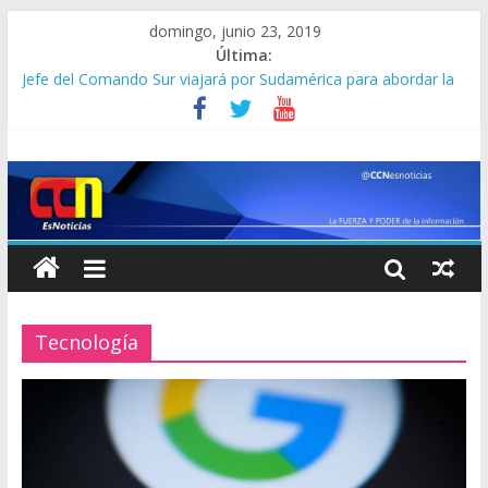
domingo, junio 23, 2019
Última:
Jefe del Comando Sur viajará por Sudamérica para abordar la
crisis en Venezuela
Detienen a “El Yiyo” uno de los 10 más buscados en Carabobo
Detuvieron a dos venezolanos en Colombia por robarse un
taxi
Lo que se sabe de los militares y funcionarios del Cicpc
detenidos en las últimas horas
Corpoelec apuesta por un Frankenstein para el Zulia
Tecnología