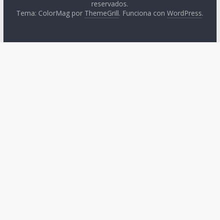
reservados.
Tema: ColorMag por
ThemeGrill
. Funciona con
WordPress
.