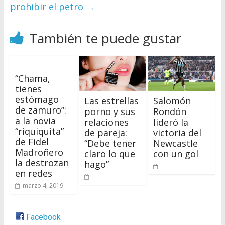
prohibir el petro
→
También te puede gustar
“Chama,
tienes
estómago
Las estrellas
Salomón
de zamuro”:
porno y sus
Rondón
a la novia
relaciones
lideró la
“riquiquita”
de pareja:
victoria del
de Fidel
“Debe tener
Newcastle
Madroñero
claro lo que
con un gol
la destrozan
hago”
en redes
marzo 4, 2019
Facebook