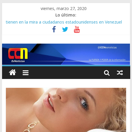
viernes, marzo 27, 2020
Lo último:
Advierte EEUU: Colectivos armados del régimen de Maduro
tienen en la mira a ciudadanos estadounidenses en Venezuel
Lo que dice Jorge Rodríguez sobre la recompensa de 15
millones de dólares que ofrece EEUU por Nicolás Maduro
[PANDEMIA] Cuatro pasajeros mueren por coronavirus a
bordo del crucero “Zandaam”
Ni los condones se han salvado de la crisis mundial provocada
por el virus chino
Clíver Alcalá se entregó a la DEA en Barranquilla y va rumbo a
New York: prometió que cantará más que Pavarotti