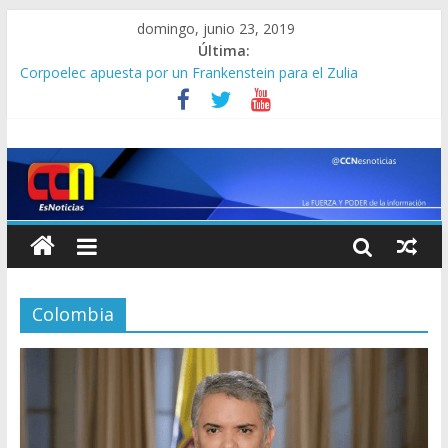
domingo, junio 23, 2019
Última:
Lo que se sabe de los militares y funcionarios del Cicpc
detenidos en las últimas horas
Corpoelec apuesta por un Frankenstein para el Zulia
Jefe del Comando Sur viajará por Sudamérica para abordar la
crisis en Venezuela
Detienen a “El Yiyo” uno de los 10 más buscados en Carabobo
Detuvieron a dos venezolanos en Colombia por robarse un
taxi
Colombia