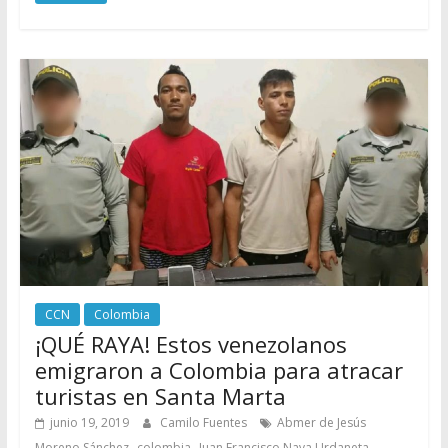
CCN
Colombia
¡QUÉ RAYA! Estos venezolanos
emigraron a Colombia para atracar
turistas en Santa Marta
junio 19, 2019
Camilo Fuentes
Abmer de Jesús
,
,
,
Moreno Sánchez
colombia
Juan Francisco Nava Urdaneta