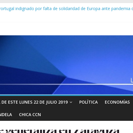
ortugal indignado por falta de solidaridad de Europa ante pandemia 
 Colectivos armados del régimen de Maduro tienen en la mira a ciu
rge Rodríguez sobre la recompensa de 15 millones de dólares que o
tro pasajeros mueren por coronavirus a bordo del crucero “Zanda
 se han salvado de la crisis mundial provocada por el virus chino
DE ESTE LUNES 22 DE JULIO 2019
POLÍTICA
ECONOMÍAS
NDELA
CHICA CCN