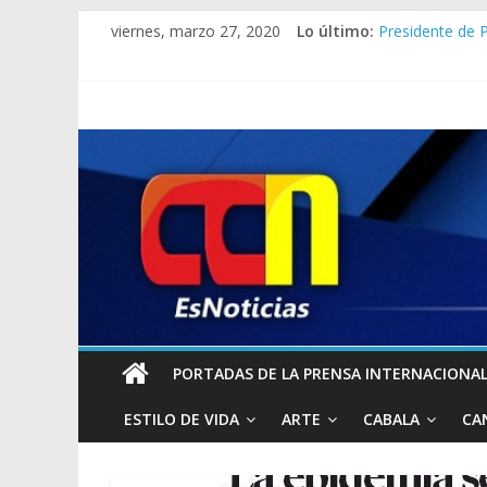
viernes, marzo 27, 2020
Lo último:
Presidente de P
Advierte EEUU:
Lo que dice Jo
[PANDEMIA] Cua
Ni los condones
PORTADAS DE LA PRENSA INTERNACIONAL 
ESTILO DE VIDA
ARTE
CABALA
CA