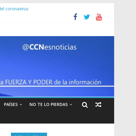
del coronavirus
dadanos estadounidenses en Venezuel
frece EEUU por Nicolás Maduro
am”
PAÍSES
NO TE LO PIERDAS