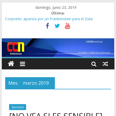
domingo, junio 23, 2019
Última:
Corpoelec apuesta por un Frankenstein para el Zulia
Jefe del Comando Sur viajará por Sudamérica para abordar la
crisis en Venezuela
Detienen a “El Yiyo” uno de los 10 más buscados en Carabobo
Detuvieron a dos venezolanos en Colombia por robarse un
taxi
Lo que se sabe de los militares y funcionarios del Cicpc
detenidos en las últimas horas
Mes:
marzo 2019
Sucesos