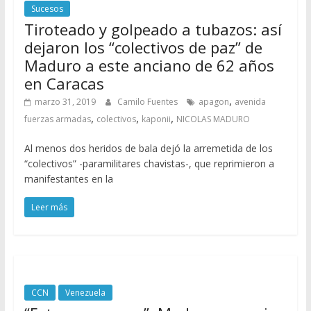
Sucesos
Tiroteado y golpeado a tubazos: así
dejaron los “colectivos de paz” de
Maduro a este anciano de 62 años
en Caracas
,
marzo 31, 2019
Camilo Fuentes
apagon
avenida
,
,
,
fuerzas armadas
colectivos
kaponii
NICOLAS MADURO
Al menos dos heridos de bala dejó la arremetida de los
“colectivos” -paramilitares chavistas-, que reprimieron a
manifestantes en la
Leer más
CCN
Venezuela