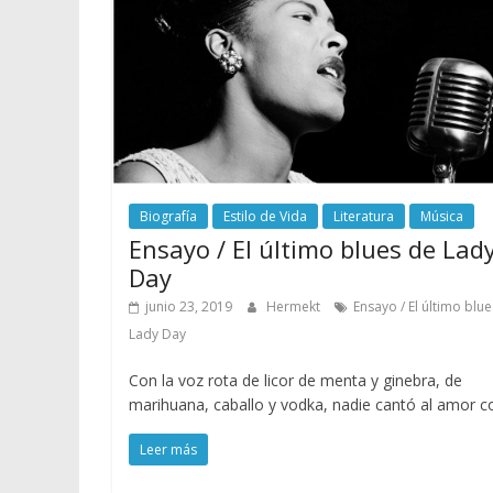
Biografía
Estilo de Vida
Literatura
Música
Ensayo / El último blues de Lad
Day
junio 23, 2019
Hermekt
Ensayo / El último blu
Lady Day
Con la voz rota de licor de menta y ginebra, de
marihuana, caballo y vodka, nadie cantó al amor 
Leer más