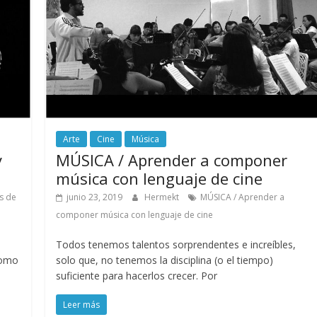
Arte
Cine
Música
y
MÚSICA / Aprender a componer
música con lenguaje de cine
es de
junio 23, 2019
Hermekt
MÚSICA / Aprender a
componer música con lenguaje de cine
Todos tenemos talentos sorprendentes e increíbles,
como
solo que, no tenemos la disciplina (o el tiempo)
suficiente para hacerlos crecer. Por
Leer más