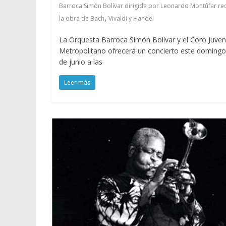
Barroca Simón Bolívar dirigida por Leonardo Montúfar re
,
la obra de Bach
Vivaldi y Handel
La Orquesta Barroca Simón Bolívar y el Coro Juveni
Metropolitano ofrecerá un concierto este domingo
de junio a las
Leer más