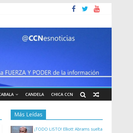
CABALA
CANDELA
CHICA CCN
Más Leídas
¡TODO LISTO! Elliott Abrams suelta