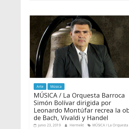
Arte
Música
MÚSICA / La Orquesta Barroca
Simón Bolívar dirigida por
Leonardo Montúfar recrea la o
de Bach, Vivaldi y Handel
junio 23, 2019
Hermekt
MÚSICA / La Orquesta