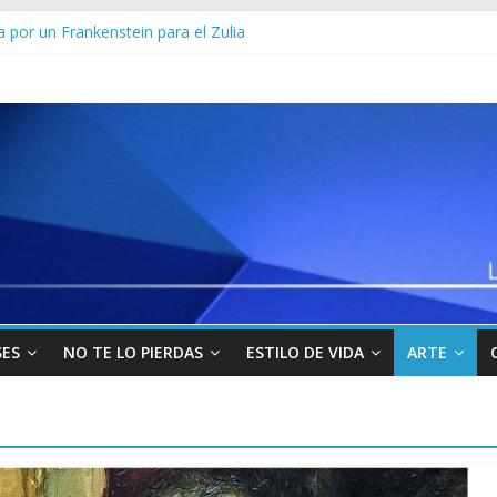
los militares y funcionarios del Cicpc detenidos en las últimas horas
 por un Frankenstein para el Zulia
Sur viajará por Sudamérica para abordar la crisis en Venezuela
yo” uno de los 10 más buscados en Carabobo
venezolanos en Colombia por robarse un taxi
SES
NO TE LO PIERDAS
ESTILO DE VIDA
ARTE