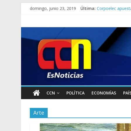
Lo que se sabe de 
domingo, junio 23, 2019
Última:
Corpoelec apuesta
Jefe del Comando 
Detienen a “El Yi
Detuvieron a dos 
CCN
POLÍTICA
ECONOMÍAS
PAÍ
Arte