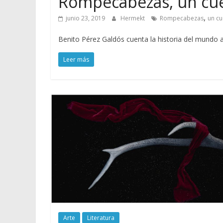
Rompecabezas, un cue
,
junio 23, 2019
Hermekt
Rompecabezas
un cu
Benito Pérez Galdós cuenta la historia del mundo 
Leer más
Arte
Literatura