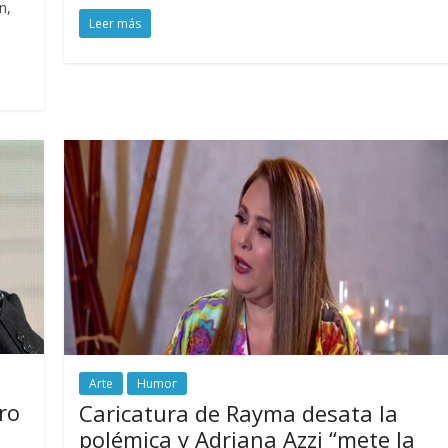
n,
Leer más
Arte
Humor
ro
Caricatura de Rayma desata la
polémica y Adriana Azzi “mete la