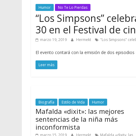
Humor
No Te Lo Pierdas
“Los Simpsons” celebr
30 en el Festival de ci
marzo 19, 2019
Hermekt
"Los Simpsons" celeb
El evento contará con la emisión de dos episodios
Leer más
Biografía
Estilo de Vida
Humor
Mafalda «dixit»: las mejores
sentencias de la niña más
inconformista
marzo 15, 2019
Hermekt
Mafalda «dixit»: las