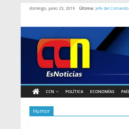
Corpoelec apuesta
domingo, junio 23, 2019
Última:
Jefe del Comando 
Detienen a “El Yi
Detuvieron a dos 
Lo que se sabe de 
CCN
POLÍTICA
ECONOMÍAS
PAÍ
Humor