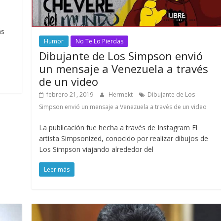
ás
Humor
No Te Lo Pierdas
Dibujante de Los Simpson envió
un mensaje a Venezuela a través
de un video
febrero 21, 2019
Hermekt
Dibujante de Los
Simpson envió un mensaje a Venezuela a través de un video
La publicación fue hecha a través de Instagram El
artista Simpsonized, conocido por realizar dibujos de
Los Simpson viajando alrededor del
Leer más