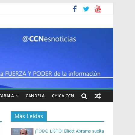
CABALA
CANDELA
CHICA CCN
Más Leídas
¡TODO LISTO! Elliott Abrams suelta