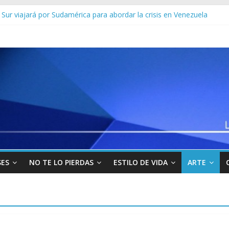
 por un Frankenstein para el Zulia
Sur viajará por Sudamérica para abordar la crisis en Venezuela
yo” uno de los 10 más buscados en Carabobo
venezolanos en Colombia por robarse un taxi
los militares y funcionarios del Cicpc detenidos en las últimas horas
SES
NO TE LO PIERDAS
ESTILO DE VIDA
ARTE