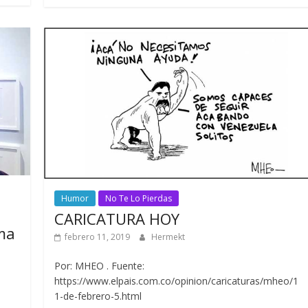
Humor
No Te Lo Pierdas
CARICATURA HOY
ma
febrero 11, 2019
Hermekt
Por: MHEO . Fuente:
https://www.elpais.com.co/opinion/caricaturas/mheo/1
1-de-febrero-5.html