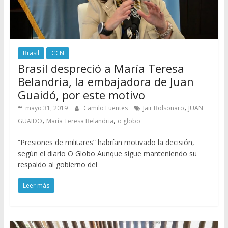
Brasil
CCN
Brasil despreció a María Teresa
Belandria, la embajadora de Juan
Guaidó, por este motivo
,
mayo 31, 2019
Camilo Fuentes
Jair Bolsonaro
JUAN
,
,
GUAIDO
María Teresa Belandria
o globo
“Presiones de militares” habrían motivado la decisión,
según el diario O Globo Aunque sigue manteniendo su
respaldo al gobierno del
Leer más