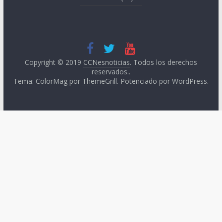
Copyright © 2019
CCNesnoticias
. Todos los derechos
reservados..
Tema: ColorMag por
ThemeGrill
. Potenciado por
WordPress
.