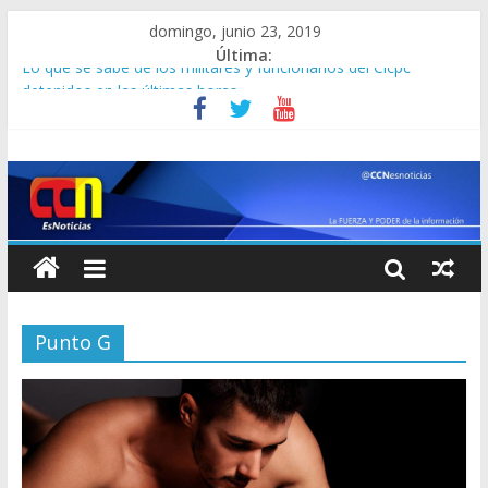
domingo, junio 23, 2019
Última:
Lo que se sabe de los militares y funcionarios del Cicpc
detenidos en las últimas horas
Corpoelec apuesta por un Frankenstein para el Zulia
Jefe del Comando Sur viajará por Sudamérica para abordar la
crisis en Venezuela
Detienen a “El Yiyo” uno de los 10 más buscados en Carabobo
Detuvieron a dos venezolanos en Colombia por robarse un
taxi
Punto G