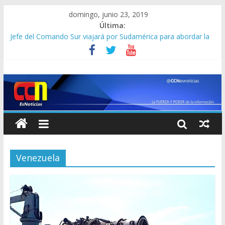
domingo, junio 23, 2019
Última:
Jefe del Comando Sur viajará por Sudamérica para abordar la
crisis en Venezuela
Detienen a “El Yiyo” uno de los 10 más buscados en Carabobo
Detuvieron a dos venezolanos en Colombia por robarse un
taxi
Lo que se sabe de los militares y funcionarios del Cicpc
detenidos en las últimas horas
Corpoelec apuesta por un Frankenstein para el Zulia
Venezuela