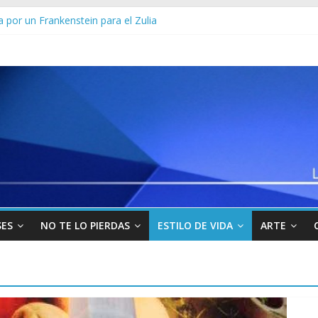
los militares y funcionarios del Cicpc detenidos en las últimas horas
 por un Frankenstein para el Zulia
Sur viajará por Sudamérica para abordar la crisis en Venezuela
yo” uno de los 10 más buscados en Carabobo
venezolanos en Colombia por robarse un taxi
SES
NO TE LO PIERDAS
ESTILO DE VIDA
ARTE