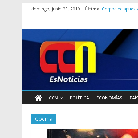
domingo, junio 23, 2019
Última:
Lo que se sabe de 
Corpoelec apuesta
Jefe del Comando 
Detienen a “El Yi
Detuvieron a dos 
CCN
POLÍTICA
ECONOMÍAS
PAÍ
Cocina