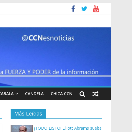
CABALA
CANDELA
CHICA CCN
Más Leídas
¡TODO LISTO! Elliott Abrams suelta