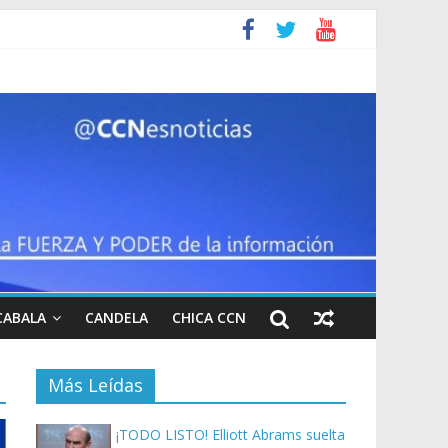
CABALA
CANDELA
CHICA CCN
Más Leídas
¡TODO LISTO! Elliott Abrams suelta