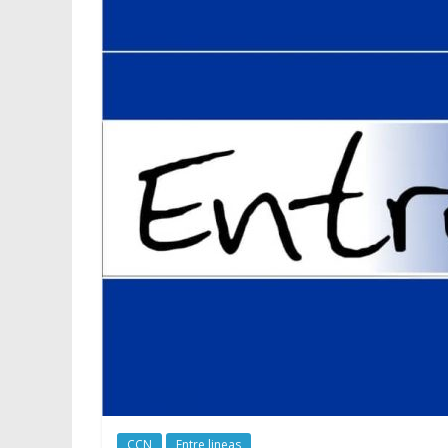
CCN
Entre lineas