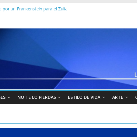
 por un Frankenstein para el Zulia
Sur viajará por Sudamérica para abordar la crisis en Venezuela
yo” uno de los 10 más buscados en Carabobo
venezolanos en Colombia por robarse un taxi
los militares y funcionarios del Cicpc detenidos en las últimas horas
SES
NO TE LO PIERDAS
ESTILO DE VIDA
ARTE