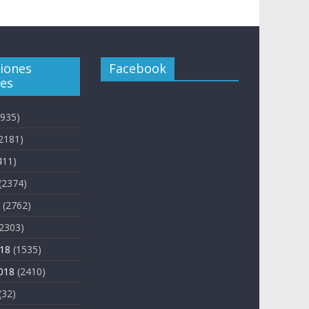
ciones
Facebook
es
935)
2181)
411)
(2374)
(2762)
2303)
018
(1535)
018
(2410)
(32)