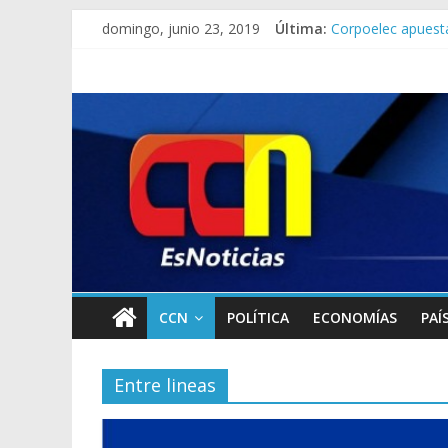
domingo, junio 23, 2019
Última:
Corpoelec apuesta
Jefe del Comando 
Detienen a “El Yi
Detuvieron a dos 
Lo que se sabe de 
CCN
POLÍTICA
ECONOMÍAS
PAÍ
Entre lineas