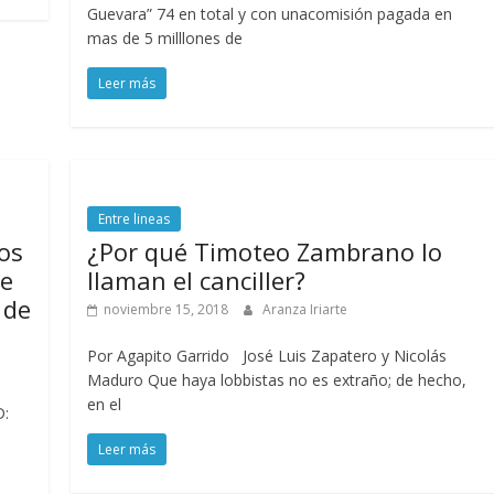
Guevara” 74 en total y con unacomisión pagada en
mas de 5 milllones de
Leer más
Entre lineas
os
¿Por qué Timoteo Zambrano lo
de
llaman el canciller?
 de
noviembre 15, 2018
Aranza Iriarte
Por Agapito Garrido José Luis Zapatero y Nicolás
Maduro Que haya lobbistas no es extraño; de hecho,
en el
D:
Leer más