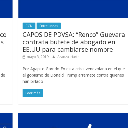
CCN
Entre lineas
nco
CAPOS DE PDVSA: “Renco” Guevara
os
contrata bufete de abogado en
EE.UU para cambiarse nombre
mayo 3, 2019
Aranza Iriarte
o
Por Agapito Garrido En esta crisis venezolana en el que
 de
el gobierno de Donald Trump arremete contra quienes
han birlado
Leer más