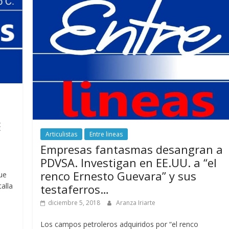
E
Articulistas
Entre lineas
Empresas fantasmas desangran a
PDVSA. Investigan en EE.UU. a “el
renco Ernesto Guevara” y sus
ue
alla
testaferros…
diciembre 5, 2018
Aranza Iriarte
Los campos petroleros adquiridos por “el renco