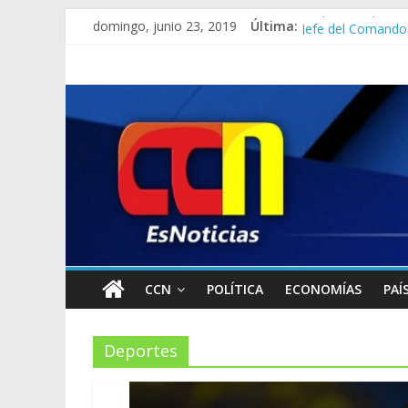
domingo, junio 23, 2019
Última:
Corpoelec apuesta
Jefe del Comando 
Detienen a “El Yi
Detuvieron a dos 
Lo que se sabe de 
CCN
POLÍTICA
ECONOMÍAS
PAÍ
Deportes