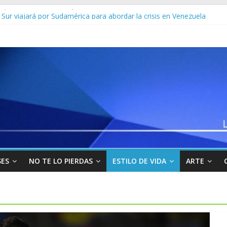
 por un Frankenstein para el Zulia
Sur viajará por Sudamérica para abordar la crisis en Venezuela
yo” uno de los 10 más buscados en Carabobo
venezolanos en Colombia por robarse un taxi
los militares y funcionarios del Cicpc detenidos en las últimas horas
SES
NO TE LO PIERDAS
ESTILO DE VIDA
ARTE