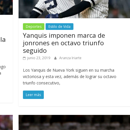
Deportes
Estilo de Vida
Yanquis imponen marca de
la
jonrones en octavo triunfo
seguido
junio 23, 2019
Aranza Iriarte
ngo
Los Yanquis de Nueva York siguen en su marcha
a
victoriosa y esta vez, además de lograr su octavo
triunfo consecutivo,
Leer más