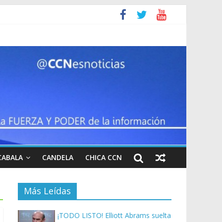
CABALA
CANDELA
CHICA CCN
Más Leídas
¡TODO LISTO! Elliott Abrams suelta