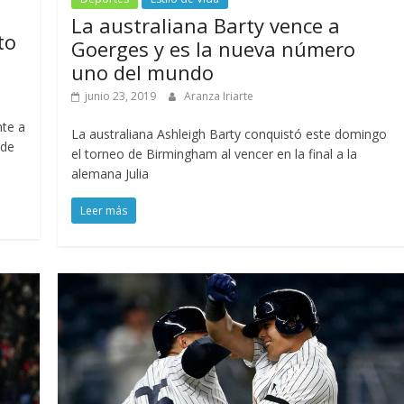
La australiana Barty vence a
to
Goerges y es la nueva número
uno del mundo
junio 23, 2019
Aranza Iriarte
nte a
La australiana Ashleigh Barty conquistó este domingo
 de
el torneo de Birmingham al vencer en la final a la
alemana Julia
Leer más