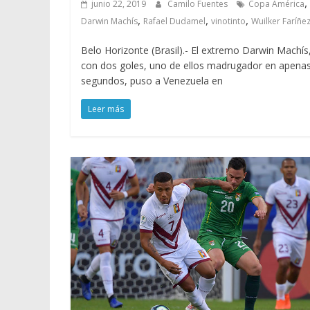
,
junio 22, 2019
Camilo Fuentes
Copa América
,
,
,
Darwin Machís
Rafael Dudamel
vinotinto
Wuilker Faríñe
Belo Horizonte (Brasil).- El extremo Darwin Machís
con dos goles, uno de ellos madrugador en apena
segundos, puso a Venezuela en
Leer más