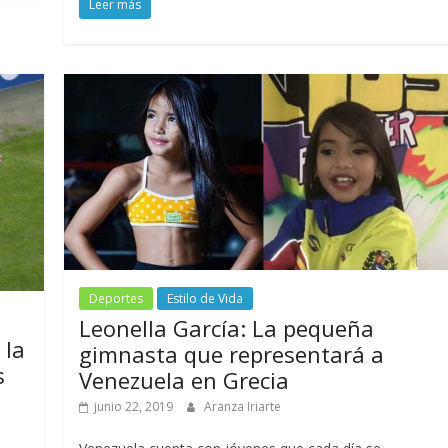
Leer más
Deportes
Estilo de Vida
Leonella García: La pequeña
 la
gimnasta que representará a
s
Venezuela en Grecia
junio 22, 2019
Aranza Iriarte