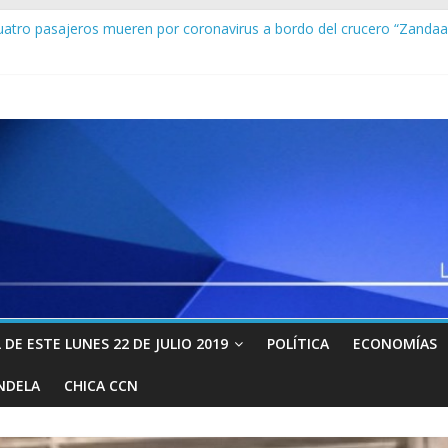
rge Rodríguez sobre la recompensa de 15 millones de dólares que o
tro pasajeros mueren por coronavirus a bordo del crucero “Zanda
 se han salvado de la crisis mundial provocada por el virus chino
e entregó a la DEA en Barranquilla y va rumbo a New York: prometió 
 Colectivos armados del régimen de Maduro tienen en la mira a ciu
DE ESTE LUNES 22 DE JULIO 2019
POLÍTICA
ECONOMÍAS
NDELA
CHICA CCN