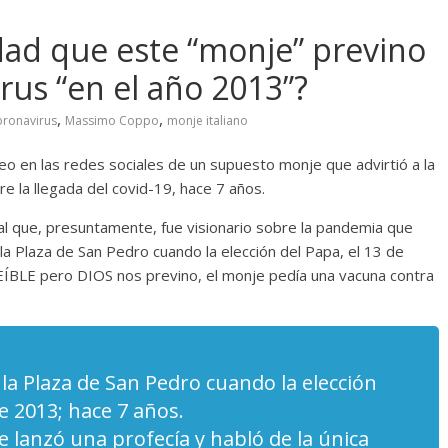
dad que este “monje” previno
rus “en el año 2013”?
,
,
oronavirus
Massimo Coppo
monje italiano
deo en las redes sociales de un supuesto monje que advirtió a la
e la llegada del covid-19, hace 7 años.
al que, presuntamente, fue visionario sobre la pandemia que
la Plaza de San Pedro cuando la elección del Papa, el 13 de
BLE pero DIOS nos previno, el monje pedía una vacuna contra
la Plaza de San Pedro cuando la elección
e 2013; hace 7 años.
 lanzó una profecía y habló de la única