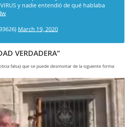
VIRUS y nadie entendió de qué hablaba
Adw
93626)
March 19, 2020
RDAD VERDADERA”
oticia falsa) que se puede desmontar de la siguiente forma: