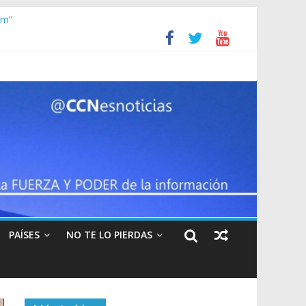
frece EEUU por Nicolás Maduro
am”
que cantará más que Pavarotti
dadanos estadounidenses en Venezuel
PAÍSES
NO TE LO PIERDAS