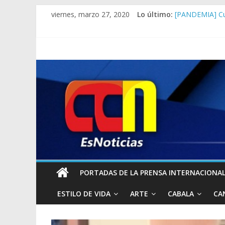
viernes, marzo 27, 2020
Lo último:
Lo que dice Jo
[PANDEMIA] Cua
Ni los condones
Clíver Alcalá s
Advierte EEUU:
PORTADAS DE LA PRENSA INTERNACIONAL 
ESTILO DE VIDA
ARTE
CABALA
CA