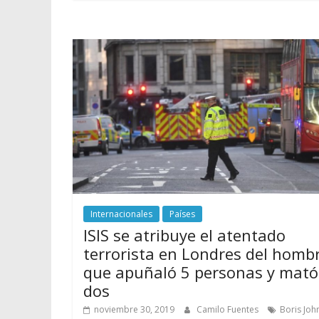
Internacionales
Países
ISIS se atribuye el atentado
terrorista en Londres del homb
que apuñaló 5 personas y mató
dos
noviembre 30, 2019
Camilo Fuentes
Boris Joh