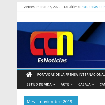
viernes, marzo 27, 2020
Lo último:
Escuderías de F
Jorge Rodrígue
Miami impone un
Donald Trump 
¡NO TENDRÁN PA
PORTADAS DE LA PRENSA INTERNACIONAL 
ESTILO DE VIDA
ARTE
CABALA
CA
Mes:
noviembre 2019