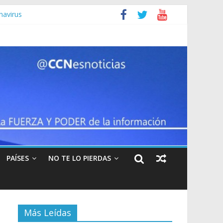
navirus
leva a 113 en Venezuela
r el coronavirus
rando para la captura de Maduro”
PAÍSES
NO TE LO PIERDAS
Más Leídas