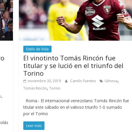
Estilo de Vida
ro
El vinotinto Tomás Rincón fue
titular y se lució en el triunfo del
Torino
,
noviembre 30, 2019
Camilo Fuentes
Génova
,
Tomás Rincón
Torino
,
s
Roma.- El internacional venezolano Tomás Rincón fue
titular este sábado en el valioso triunfo 1-0 sumado
por el Torino
colás
Leer más