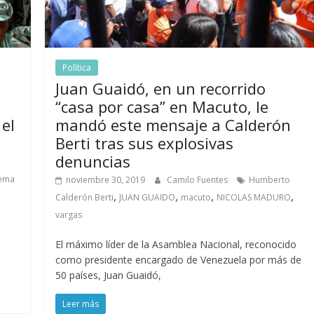
Política
Juan Guaidó, en un recorrido
“casa por casa” en Macuto, le
 el
mandó este mensaje a Calderón
Berti tras sus explosivas
denuncias
tema
noviembre 30, 2019
Camilo Fuentes
Humberto
,
,
,
,
Calderón Berti
JUAN GUAIDO
macuto
NICOLAS MADURO
vargas
El máximo líder de la Asamblea Nacional, reconocido
como presidente encargado de Venezuela por más de
50 países, Juan Guaidó,
Leer más