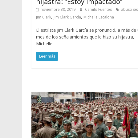
hijastra: “Estoy impactado”
noviembre 30, 2019
Camilo Fuentes
abuso se
,
,
Jim Clark
Jim Clark García
Michelle Escalona
El estilista Jim Clark García se pronunció, a más de
mes de los señalamientos que le hizo su hijastra,
Michelle
Leer más