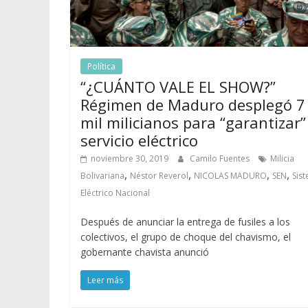
Política
“¿CUÁNTO VALE EL SHOW?”
Régimen de Maduro desplegó 7
mil milicianos para “garantizar”
servicio eléctrico
noviembre 30, 2019
Camilo Fuentes
Milicia
,
,
,
,
Bolivariana
Néstor Reverol
NICOLAS MADURO
SEN
Sis
Eléctrico Nacional
Después de anunciar la entrega de fusiles a los
colectivos, el grupo de choque del chavismo, el
gobernante chavista anunció
Leer más