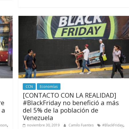
CCN
Economías
[CONTACTO CON LA REALIDAD]
re
#BlackFriday no benefició a más
 a
del 5% de la población de
Venezuela
,
,
nson
noviembre 30, 2019
Camilo Fuentes
#BlackFriday