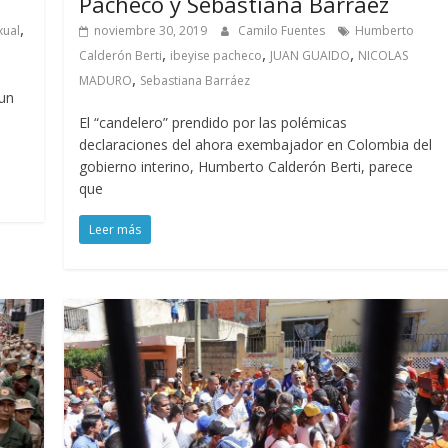
Pacheco y Sebastiana Barráez
,
xual
noviembre 30, 2019
Camilo Fuentes
Humberto
,
,
,
Calderón Berti
ibeyise pacheco
JUAN GUAIDO
NICOLAS
,
MADURO
Sebastiana Barráez
 un
El “candelero” prendido por las polémicas
declaraciones del ahora exembajador en Colombia del
gobierno interino, Humberto Calderón Berti, parece
que
Leer más