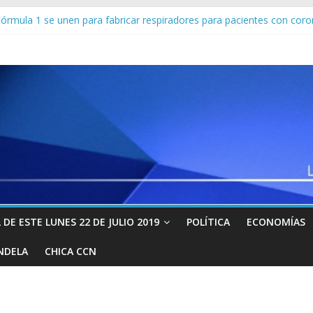
órmula 1 se unen para fabricar respiradores para pacientes con coro
z confirma segunda muerte por coronavirus y total de contagios se e
 toque de queda a partir de este viernes para evitar el virus chino
promulga megaplan económico para EEUU ante estragos causados po
Z! Iván Simonovis soltó este “metrallazo”: “Ya hay personas coope
DE ESTE LUNES 22 DE JULIO 2019
POLÍTICA
ECONOMÍAS
NDELA
CHICA CCN