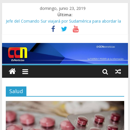
domingo, junio 23, 2019
Última:
Jefe del Comando Sur viajará por Sudamérica para abordar la
crisis en Venezuela
Detienen a “El Yiyo” uno de los 10 más buscados en Carabobo
Detuvieron a dos venezolanos en Colombia por robarse un
taxi
Lo que se sabe de los militares y funcionarios del Cicpc
detenidos en las últimas horas
Corpoelec apuesta por un Frankenstein para el Zulia
Salud