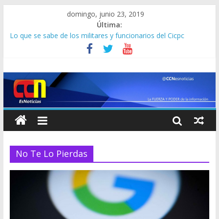
domingo, junio 23, 2019
Última:
Detuvieron a dos venezolanos en Colombia por robarse un
taxi
Lo que se sabe de los militares y funcionarios del Cicpc
detenidos en las últimas horas
Corpoelec apuesta por un Frankenstein para el Zulia
Jefe del Comando Sur viajará por Sudamérica para abordar la
crisis en Venezuela
Detienen a “El Yiyo” uno de los 10 más buscados en Carabobo
No Te Lo Pierdas