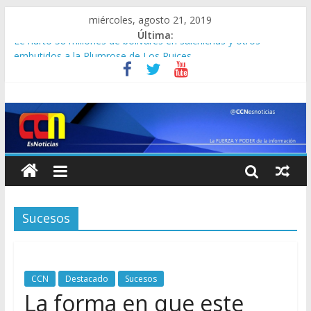
miércoles, agosto 21, 2019
Última:
Le hurtó 58 millones de bolívares en salchichas y otros
embutidos a la Plumrose de Los Ruices
Malandraje desatado de venezolanos obliga al Gobierno de
Perú a tomar esta medida
¡AY NICOLÁS! Jefe del Comando Sur de EEUU dice que crisis
venezolana “amenaza paz regional”
¡NO SE VISTAN QUE NO VAN! EEUU no tolerará ni a Diosdado
ni a El Aissami en una transición, dice Elliott Abrams
La forma en que este mecánico estafaba con la bomba de
gasolina de los carros de sus clientes en Los Teques
Sucesos
CCN
Destacado
Sucesos
La forma en que este