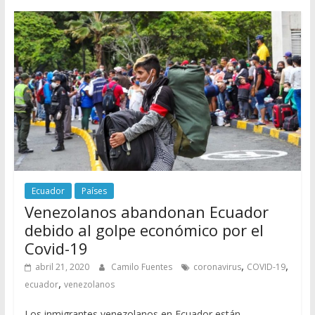
Ecuador
Países
Venezolanos abandonan Ecuador
debido al golpe económico por el
Covid-19
,
,
abril 21, 2020
Camilo Fuentes
coronavirus
COVID-19
,
ecuador
venezolanos
Los inmigrantes venezolanos en Ecuador están