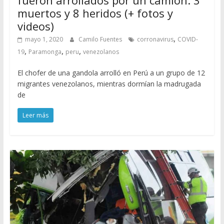
fueron arrollados por un camión: 3
muertos y 8 heridos (+ fotos y
videos)
,
mayo 1, 2020
Camilo Fuentes
corronavirus
COVID-
,
,
,
19
Paramonga
peru
venezolanos
El chofer de una gandola arrolló en Perú a un grupo de 12
migrantes venezolanos, mientras dormían la madrugada
de
Leer más