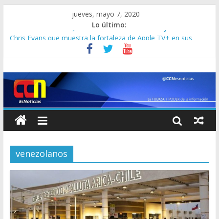
jueves, mayo 7, 2020
Lo último:
SERIE / ‘Defender a Jacob’: un absorbente thriller judicial con
Chris Evans que muestra la fortaleza de Apple TV+ en sus
series
Una fuerte explosión fue captada por múltiples telescopios,
¿afectará a la Tierra?
¿Qué más se sabe de los avispones asesinos que aparecieron
en Estados Unidos?
Contagios por Covid-19 empiezan a ralentizarse en Canadá
Japón aprueba el uso del antiviral remdesivir contra el
coronavirus
venezolanos