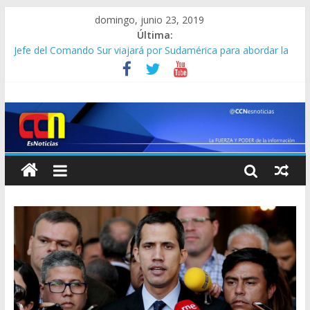
domingo, junio 23, 2019
Última:
Corpoelec apuesta por un Frankenstein para el Zulia
Jefe del Comando Sur viajará por Sudamérica para abordar la
crisis en Venezuela
Detienen a “El Yiyo” uno de los 10 más buscados en Carabobo
Detuvieron a dos venezolanos en Colombia por robarse un
taxi
Lo que se sabe de los militares y funcionarios del Cicpc
detenidos en las últimas horas