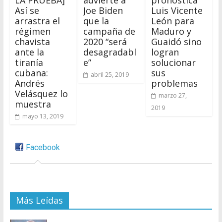
LA PRUEBA]
advierte a
pronostica
Así se
Joe Biden
Luis Vicente
arrastra el
que la
León para
régimen
campaña de
Maduro y
chavista
2020 “será
Guaidó sino
ante la
desagradabl
logran
tiranía
e”
solucionar
cubana:
sus
abril 25, 2019
Andrés
problemas
Velásquez lo
marzo 27,
muestra
2019
mayo 13, 2019
Facebook
Más Leídas