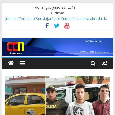
domingo, junio 23, 2019
Última:
Jefe del Comando Sur viajará por Sudamérica para abordar la
crisis en Venezuela
Detienen a “El Yiyo” uno de los 10 más buscados en Carabobo
Detuvieron a dos venezolanos en Colombia por robarse un
taxi
Lo que se sabe de los militares y funcionarios del Cicpc
detenidos en las últimas horas
Corpoelec apuesta por un Frankenstein para el Zulia