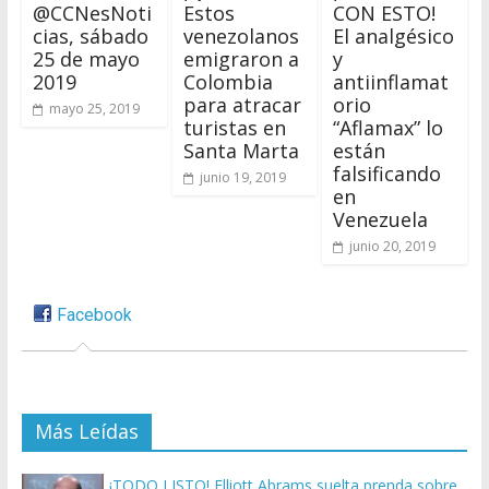
@CCNesNoti
Estos
CON ESTO!
cias, sábado
venezolanos
El analgésico
25 de mayo
emigraron a
y
2019
Colombia
antiinflamat
para atracar
orio
mayo 25, 2019
turistas en
“Aflamax” lo
Santa Marta
están
falsificando
junio 19, 2019
en
Venezuela
junio 20, 2019
Facebook
Más Leídas
¡TODO LISTO! Elliott Abrams suelta prenda sobre