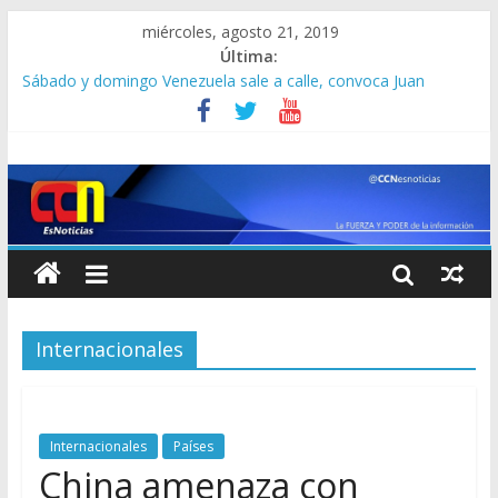
miércoles, agosto 21, 2019
Última:
Sábado y domingo Venezuela sale a calle, convoca Juan
Guaidó
Asaltante con aterradora máscara atraca casa de apuestas y
golpea salvajemente a esta venezolana en Perú ( +video)
¡AY NICOLÁS! Jefe del Comando Sur de EEUU dice que crisis
venezolana “amenaza paz regional”
Ecuador activó el servicio virtual para que los venezolanos
saquen una visa humanitaria
Juez de EEUU ratifica nombramiento de directores de Citgo
Internacionales
Internacionales
Países
China amenaza con