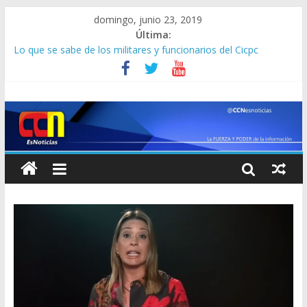
domingo, junio 23, 2019
Última:
Lo que se sabe de los militares y funcionarios del Cicpc
detenidos en las últimas horas
Corpoelec apuesta por un Frankenstein para el Zulia
Jefe del Comando Sur viajará por Sudamérica para abordar la
crisis en Venezuela
Detienen a “El Yiyo” uno de los 10 más buscados en Carabobo
Detuvieron a dos venezolanos en Colombia por robarse un
taxi