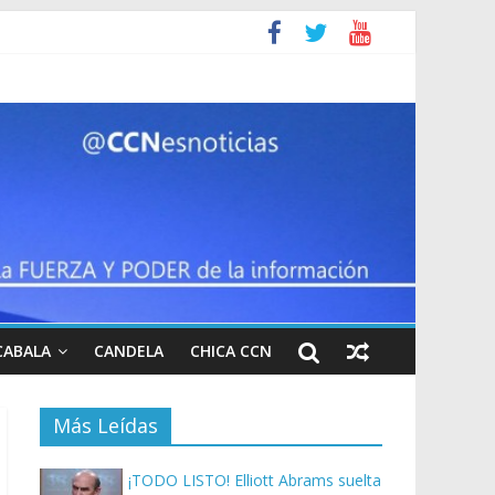
CABALA
CANDELA
CHICA CCN
Más Leídas
¡TODO LISTO! Elliott Abrams suelta