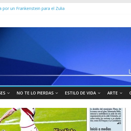
los militares y funcionarios del Cicpc detenidos en las últimas horas
 por un Frankenstein para el Zulia
Sur viajará por Sudamérica para abordar la crisis en Venezuela
yo” uno de los 10 más buscados en Carabobo
venezolanos en Colombia por robarse un taxi
SES
NO TE LO PIERDAS
ESTILO DE VIDA
ARTE