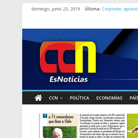
Lo que se sabe de 
domingo, junio 23, 2019
Última:
Corpoelec apuesta
Jefe del Comando 
Detienen a “El Yi
Detuvieron a dos 
CCN
POLÍTICA
ECONOMÍAS
PAÍ