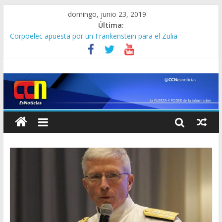
domingo, junio 23, 2019
Última:
Corpoelec apuesta por un Frankenstein para el Zulia
Jefe del Comando Sur viajará por Sudamérica para abordar la
crisis en Venezuela
Detienen a “El Yiyo” uno de los 10 más buscados en Carabobo
Detuvieron a dos venezolanos en Colombia por robarse un
taxi
Lo que se sabe de los militares y funcionarios del Cicpc
detenidos en las últimas horas