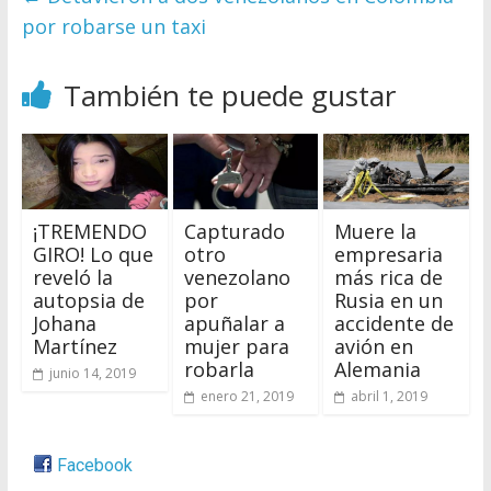
por robarse un taxi
También te puede gustar
¡TREMENDO
Capturado
Muere la
GIRO! Lo que
otro
empresaria
reveló la
venezolano
más rica de
autopsia de
por
Rusia en un
Johana
apuñalar a
accidente de
Martínez
mujer para
avión en
robarla
Alemania
junio 14, 2019
enero 21, 2019
abril 1, 2019
Facebook