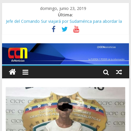
domingo, junio 23, 2019
Última:
Jefe del Comando Sur viajará por Sudamérica para abordar la
crisis en Venezuela
Detienen a “El Yiyo” uno de los 10 más buscados en Carabobo
Detuvieron a dos venezolanos en Colombia por robarse un
taxi
Lo que se sabe de los militares y funcionarios del Cicpc
detenidos en las últimas horas
Corpoelec apuesta por un Frankenstein para el Zulia