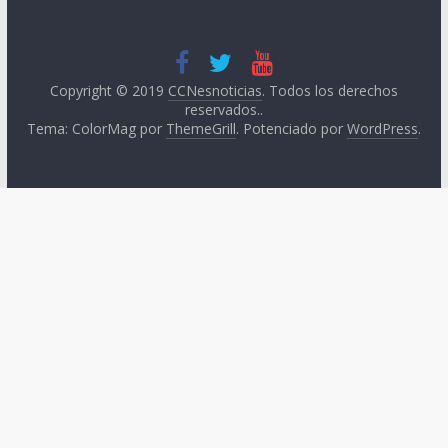
Copyright © 2019
CCNesnoticias
. Todos los derechos
reservados..
Tema: ColorMag por
ThemeGrill
. Potenciado por
WordPress
.