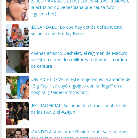
[SOLO PARA ADULTOS] Ella es Antonella Alonso,
la actriz porno venezolana que causa furor (
+galería hot)
¡ESCÁNDALO! Lo que hay detrás del supuesto
secuestro de Freddy Bernal
Apenas arrancó Bachelet, el régimen de Maduro
arrestó a estos dos militares retirados sin orden
de captura
¡UN BICHITO VALE! Este mujerón es la amante del
“Big Papi”: se cayó a golpes con la “legal” en el
hospital ( +video y fotos hot)
¡EXTRAOFICIAL! Suspendido el tradicional desfile
de las FANB el #24Jun
¡CANDELA! Asesor de Guaidó confiesa reuniones