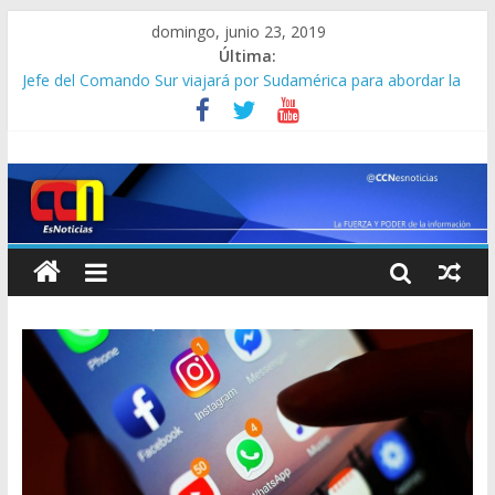
domingo, junio 23, 2019
Última:
Jefe del Comando Sur viajará por Sudamérica para abordar la
crisis en Venezuela
Detienen a “El Yiyo” uno de los 10 más buscados en Carabobo
Detuvieron a dos venezolanos en Colombia por robarse un
taxi
Lo que se sabe de los militares y funcionarios del Cicpc
detenidos en las últimas horas
Corpoelec apuesta por un Frankenstein para el Zulia