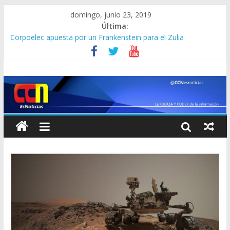
domingo, junio 23, 2019
Última:
Corpoelec apuesta por un Frankenstein para el Zulia
Jefe del Comando Sur viajará por Sudamérica para abordar la
crisis en Venezuela
Detienen a “El Yiyo” uno de los 10 más buscados en Carabobo
Detuvieron a dos venezolanos en Colombia por robarse un
taxi
Lo que se sabe de los militares y funcionarios del Cicpc
detenidos en las últimas horas