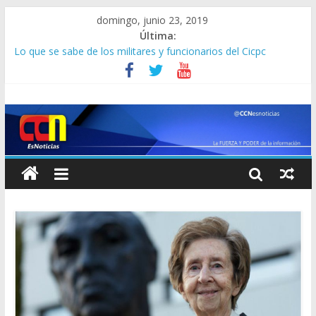
domingo, junio 23, 2019
Última:
Lo que se sabe de los militares y funcionarios del Cicpc
detenidos en las últimas horas
Corpoelec apuesta por un Frankenstein para el Zulia
Jefe del Comando Sur viajará por Sudamérica para abordar la
crisis en Venezuela
Detienen a “El Yiyo” uno de los 10 más buscados en Carabobo
Detuvieron a dos venezolanos en Colombia por robarse un
taxi