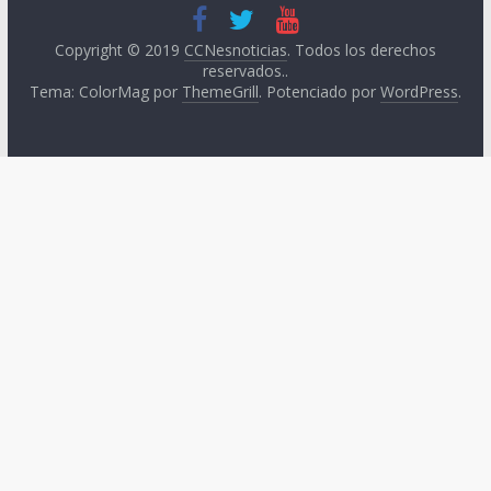
Copyright © 2019
CCNesnoticias
. Todos los derechos
reservados..
Tema: ColorMag por
ThemeGrill
. Potenciado por
WordPress
.