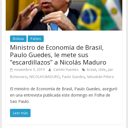
Bolivia
Países
Ministro de Economía de Brasil,
Paulo Guedes, le mete sus
“escardillazos” a Nicolás Maduro
,
,
noviembre 3, 2019
Camilo Fuentes
brasil
chile
Jair
,
,
,
Bolsonaro
NICOLAS MADURO
Paulo Guedes
Sebastián Piñera
El ministro de Economía de Brasil, Paulo Guedes, aseguró
en una entrevista publicada este domingo en Folha de
Sao Paulo
Leer más