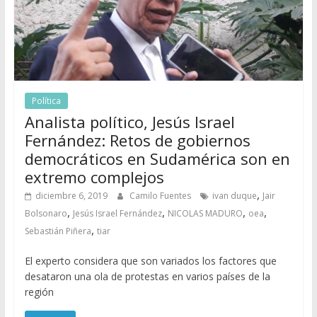
Política
Analista político, Jesús Israel
Fernández: Retos de gobiernos
democráticos en Sudamérica son en
extremo complejos
,
diciembre 6, 2019
Camilo Fuentes
ivan duque
Jair
,
,
,
,
Bolsonaro
Jesús Israel Fernández
NICOLAS MADURO
oea
,
Sebastián Piñera
tiar
El experto considera que son variados los factores que
desataron una ola de protestas en varios países de la
región