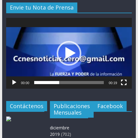
Envie tu Nota de Prensa
Reproductor
de
vídeo
00:00
00:19
Contáctenos
Publicaciones
Facebook
Mensuales
diciembre
2019
(702)