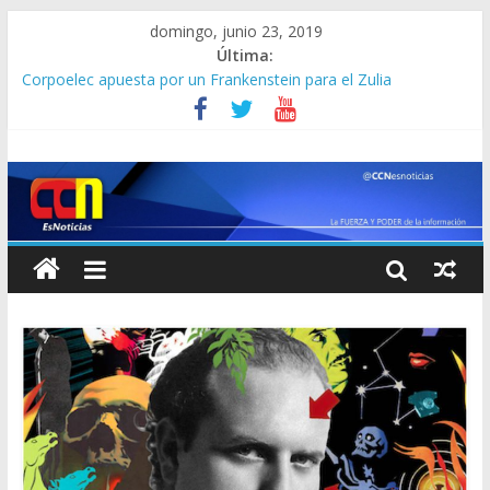
domingo, junio 23, 2019
Última:
Corpoelec apuesta por un Frankenstein para el Zulia
Jefe del Comando Sur viajará por Sudamérica para abordar la
crisis en Venezuela
Detienen a “El Yiyo” uno de los 10 más buscados en Carabobo
Detuvieron a dos venezolanos en Colombia por robarse un
taxi
Lo que se sabe de los militares y funcionarios del Cicpc
detenidos en las últimas horas