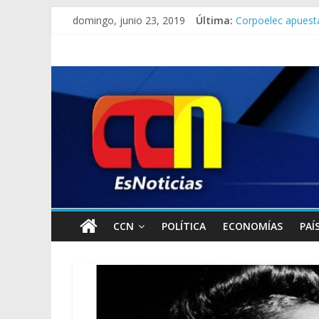
domingo, junio 23, 2019
Última:
Corpoelec apuesta
Jefe del Comando 
Detienen a “El Yi
Detuvieron a dos 
Lo que se sabe de 
CCN
POLÍTICA
ECONOMÍAS
PAÍ