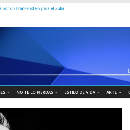
 por un Frankenstein para el Zulia
Sur viajará por Sudamérica para abordar la crisis en Venezuela
yo” uno de los 10 más buscados en Carabobo
venezolanos en Colombia por robarse un taxi
los militares y funcionarios del Cicpc detenidos en las últimas horas
SES
NO TE LO PIERDAS
ESTILO DE VIDA
ARTE