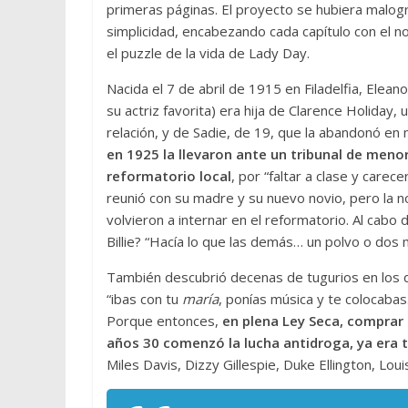
primeras páginas. El proyecto se hubiera malograd
simplicidad, encabezando cada capítulo con el n
el puzzle de la vida de Lady Day.
Nacida el 7 de abril de 1915 en Filadelfia, Elea
su actriz favorita) era hija de Clarence Holiday
relación, y de Sadie, de 19, que la abandonó en
en 1925 la llevaron ante un tribunal de menor
reformatorio local
, por “faltar a clase y carec
reunió con su madre y su nuevo novio, pero la n
volvieron a internar en el reformatorio. Al cabo
Billie? “Hacía lo que las demás… un polvo o dos
También descubrió decenas de tugurios en los qu
“ibas con tu
maría
, ponías música y te colocaba
Porque entonces,
en plena Ley Seca, comprar 
años 30 comenzó la lucha antidroga, ya era 
Miles Davis, Dizzy Gillespie, Duke Ellington, Lo