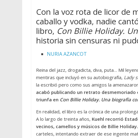
Con la voz rota de licor de
caballo y vodka, nadie can
libro,
Con Billie Holiday. Un
historia sin censuras ni pud
NURIA AZANCOT
Reina del jazz, drogadicta, diva, puta… Mil leyen
mentiras que incluyó en su autobiografía,
Lady s
la escribió pero como sus amigos la amenazaron
acabó publicando un retrato desmemoriado en
triunfa en
Con Billie Holiday. Una biografía co
En realidad, el libro es la crónica de una prolon
A lo largo de treinta años,
Kuehl recorrió Esta
vecinos, camellos y músicos de Billie Holiday.
carteles, intentando extraer de ese ingente mater