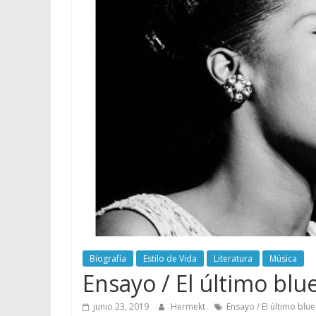
Biografía
Estilo de Vida
Literatura
Música
Ensayo / El último blu
junio 23, 2019
Hermekt
Ensayo / El último blu