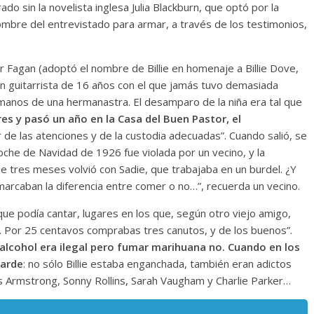
o sin la novelista inglesa Julia Blackburn, que optó por la
ombre del entrevistado para armar, a través de los testimonios,
nor Fagan (adoptó el nombre de Billie en homenaje a Billie Dove,
, un guitarrista de 16 años con el que jamás tuvo demasiada
 manos de una hermanastra. El desamparo de la niña era tal que
es y pasó un año en la Casa del Buen Pastor, el
er de las atenciones y de la custodia adecuadas”. Cuando salió, se
oche de Navidad de 1926 fue violada por un vecino, y la
 de tres meses volvió con Sadie, que trabajaba en un burdel. ¿Y
 marcaban la diferencia entre comer o no…”, recuerda un vecino.
e podía cantar, lugares en los que, según otro viejo amigo,
s. Por 25 centavos comprabas tres canutos, y de los buenos”.
alcohol era ilegal pero fumar marihuana no. Cuando en los
tarde
: no sólo Billie estaba enganchada, también eran adictos
uis Armstrong, Sonny Rollins, Sarah Vaugham y Charlie Parker…