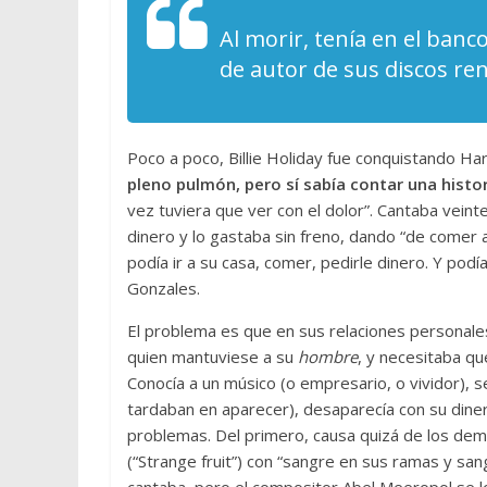
Al morir, tenía en el banc
de autor de sus discos re
Poco a poco, Billie Holiday fue conquistando Ha
pleno pulmón, pero sí sabía contar una histo
vez tuviera que ver con el dolor”. Cantaba veint
dinero y lo gastaba sin freno, dando “de comer
podía ir a su casa, comer, pedirle dinero. Y podí
Gonzales.
El problema es que en sus relaciones personales 
quien mantuviese a su
hombre
, y necesitaba qu
Conocía a un músico (o empresario, o vividor), 
tardaban en aparecer), desaparecía con su dine
problemas. Del primero, causa quizá de los demá
(“Strange fruit”) con “sangre en sus ramas y sangr
cantaba, pero el compositor Abel Meeropol se lo 