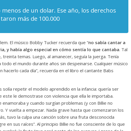
o menos de un dolar. Ese año, los derechos
ntaron más de 100.000
rlem. El músico Bobby Tucker recuerda que “
no sabía cantar a
ria, y había algo especial en cómo sentía lo que cantaba
. Tal
e, treinta temas. Luego, al amanecer, seguía la juerga. Tenía
 a todo el mundo durante años sin despeinarse. Cualquier músico
an hacerlo cada día”, recuerda en el libro el cantante Babs
solía repetir el modelo aprendido en la infancia: quería ser
e este le demostrase con violencia que ella le importaba.
se enamoraba y cuando surgían problemas (y con Billie no
ro. Y vuelta a empezar. Nada grave hasta que comenzaron los
s, tuvo la culpa una canción sobre una fruta desconocida
e en sus raíces”. Al principio Billie no fue consciente de lo que
explicó: la fruta “que será pasto de los cuervos / presa de la