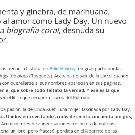
 menta y ginebra, de marihuana,
tó al amor como Lady Day. Un nuevo
a biografía coral
, desnuda su
or.
das perlan la historia de
Billie Holiday
, en gran parte por las
ings the blues
(Tusquets). Acababa de salir de la cárcel cuando
 con querellarse si sus nombres aparecían en sus páginas,
 el que sobre todo faltaba la verdad. Y esa es la que
ral
, el libro que recupera Libros del Kultrum.
gada pasión, la de Linda Kuehl, una mujer fascinada por Lady Day.
dos Unidos entrevistando a más de ciento cincuenta amigos,
Acumuló miles de conversaciones, recortes de noticias,
ial un libro, pero fracasó, perdida en el laberinto de las