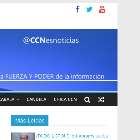
CABALA
CANDELA
CHICA CCN
Más Leídas
¡TODO LISTO! Elliott Abrams suelta