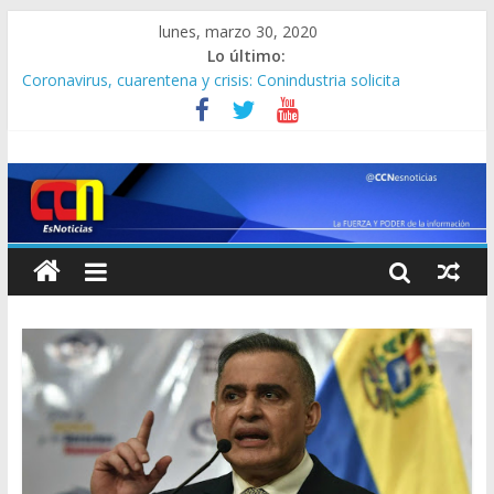
lunes, marzo 30, 2020
Lo último:
Coronavirus, cuarentena y crisis: Conindustria solicita
diferimiento para pagar obligaciones tributarias
Saab desestima actuación de Colombia en respuesta a
solicitud del MP sobre decomiso de armas
Más de 36.000 muertos por el virus en todo el mundo
Arabia Saudí aumentará exportaciones de petróleo a récord de
10,6 millones de barriles diarios
Roban pintura de Van Gogh de un museo de Holanda