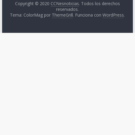
Copyright © 2020
CCNesnoticias
. Todos los derechos
reservados.
Tema: ColorMag por
ThemeGrill
. Funciona con
WordPress
.