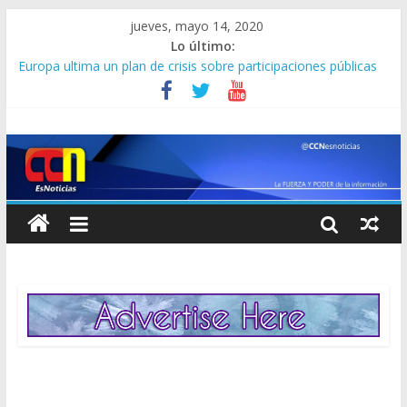
jueves, mayo 14, 2020
Lo último:
Europa ultima un plan de crisis sobre participaciones públicas
en empresas clave
Un nuevo test podría determinar nuevos casos de coronavirus
con tan solo escupir en un recipiente
Colombia autoriza desconfinamiento en 90 municipios sin
casos de covid-19
Daniel Ricciardo sustituirá a Carlos Sainz en McLaren desde
2021
Reino Unido y Roche mantienen conversaciones sobre un
decisivo test de anticuerpos