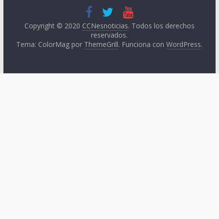
Copyright © 2020
CCNesnoticias
. Todos los derechos
reservados.
Tema: ColorMag por
ThemeGrill
. Funciona con
WordPress
.