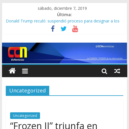
sábado, diciembre 7, 2019
Última:
Claudia Spadaro barrió el suelo con “El Potro” Antonio Álvarez
que tiene prohibido ir a EEUU, “por ser un chavista y ladrón”
Donald Trump reculó: suspendió proceso para designar a los
carteles mexicanos como grupos terroristas
¿RODÓ JUAN GUAIDÓ? Subsecretario de Estado de EEUU:
“Apoyaremos a cualquiera que ocupe la presidencia de la AN”
El SENIAT volvió a aumentar las tarifas para tramitar
pasaportes: solicitud por primera vez pasa de 8 millones de
bolívares
[EN VIDEO] El espeluznante aterrizaje de emergencia de un
avión de Avior en Perú: “faltaba oxígeno, las máscaras no
servían”
Uncategorized
Uncategorized
“Frozen II” triunfa en