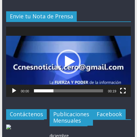
Envie tu Nota de Prensa
Reproductor
de
vídeo
00:00
00:19
Contáctenos
Publicaciones
Facebook
Mensuales
diciembre