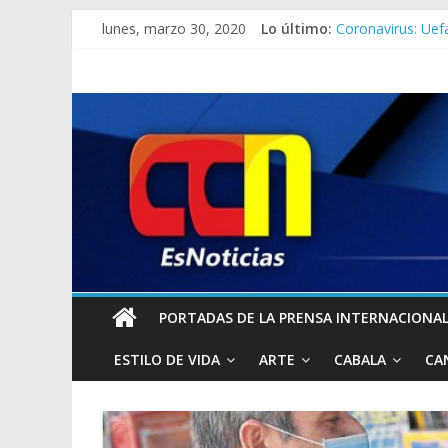
lunes, marzo 30, 2020
Lo último:
Coronavirus: Uef
El datazo que Pop
«¿Cómo respetamo
Otra versión sob
OMS pide a país
PORTADAS DE LA PRENSA INTERNACIONAL 
ESTILO DE VIDA
ARTE
CABALA
CA