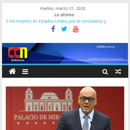
martes, marzo 31, 2020
Lo último:
3 mil muertes en Estados Unidos por el coronavirus y
contagiados se disparan a 163 mil
Saab desestima actuación de Colombia en respuesta a
solicitud del MP sobre decomiso de armas
Más de 36.000 muertos por el virus en todo el mundo
¡ALERTA! 330 venezolanos se encuentran varados en
Colombia tras cierre de fronteras por el covid-19
Ni el cantante uruguayo Jorge Drexler se salvó del coronavirus