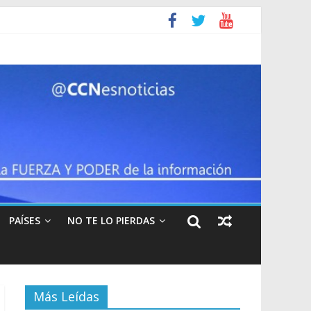
so de armas
s diarios
il
PAÍSES
NO TE LO PIERDAS
Más Leídas