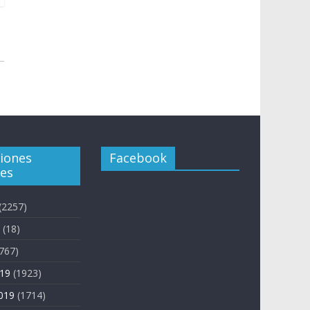
ciones
Facebook
es
(2257)
(18)
767)
019
(1923)
019
(1714)