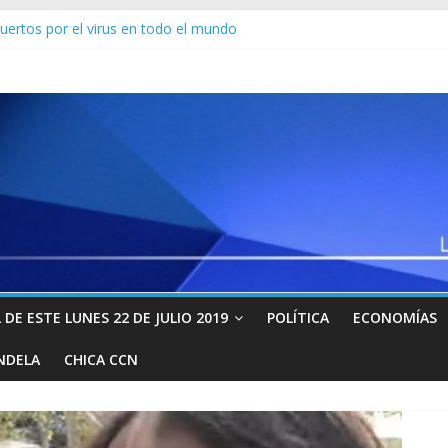
ctuación de Colombia en respuesta a solicitud del MP sobre decomi
ertos por el virus en todo el mundo
ntará exportaciones de petróleo a récord de 10,6 millones de barrile
uguayo Jorge Drexler se salvó del coronavirus
 Estados Unidos por el coronavirus y contagiados se disparan a 163 m
DE ESTE LUNES 22 DE JULIO 2019
POLÍTICA
ECONOMÍAS
NDELA
CHICA CCN