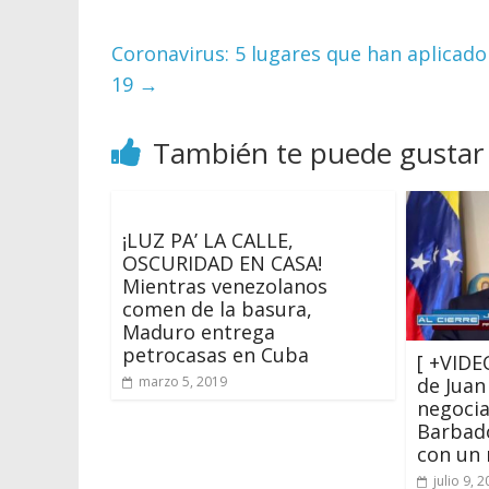
Coronavirus: 5 lugares que han aplicado
19
→
También te puede gustar
¡LUZ PA’ LA CALLE,
OSCURIDAD EN CASA!
Mientras venezolanos
comen de la basura,
Maduro entrega
petrocasas en Cuba
[ +VIDE
de Juan
marzo 5, 2019
negoci
Barbado
con un
julio 9, 