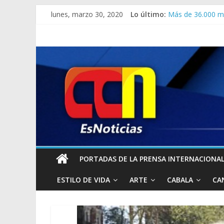
Saab desestima a
lunes, marzo 30, 2020
Lo último:
Más de 36.000 mu
Arabia Saudí aume
Ni el cantante ur
3 mil muertes en
PORTADAS DE LA PRENSA INTERNACIONAL 
ESTILO DE VIDA
ARTE
CABALA
CA