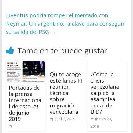
Juventus podría romper el mercado con
Neymar: Un argentino, la clave para conseguir
su salida del PSG
→
También te puede gustar
Quito acoge
¿Cómo la
este lunes III
crisis
reunión
venezolana
Portadas de
técnica
salpicó la
la prensa
sobre
asamblea
internaciona
migración
anual del
l de este 29
venezolana
BID?
de junio
2019
abril 7, 2019
marzo 23,
2019