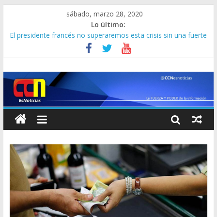
sábado, marzo 28, 2020
Lo último:
Primer ministro italiano pidió a la UE no cometer errores
trágicos con el coronavirus
El presidente francés no superaremos esta crisis sin una fuerte
solidaridad europea
El precandidato Joe Biden fue acusado de cometer acoso
sexual en 1993
Nuestra salud mental también se pone en cuarentena
Un terremoto de 5,1 grados sacude el centro de Colombia