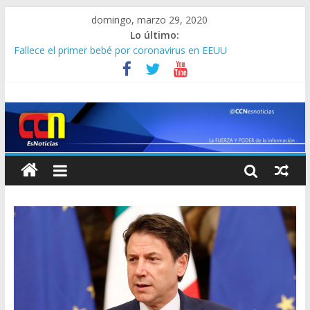
domingo, marzo 29, 2020
Lo último:
Nicolás Maduro: Hay cinco pacientes en estado crítico por
COVID-19 en Venezuela
Fallece el primer bebé por coronavirus en EEUU
Autorizan cruzar canal de Panamá a crucero con brote de
coronavirus
Tom Hanks y Rita Wilson regresan a su casa recuperados del
covid-19
Italia repartirá bonos alimentarios a los más necesitados