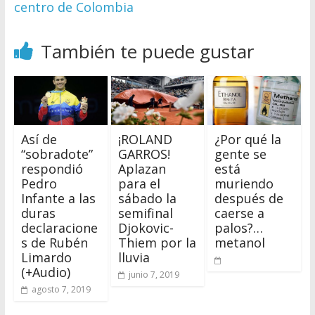
centro de Colombia
También te puede gustar
Así de
¡ROLAND
¿Por qué la
“sobradote”
GARROS!
gente se
respondió
Aplazan
está
Pedro
para el
muriendo
Infante a las
sábado la
después de
duras
semifinal
caerse a
declaracione
Djokovic-
palos?…
s de Rubén
Thiem por la
metanol
Limardo
lluvia
(+Audio)
junio 7, 2019
agosto 7, 2019