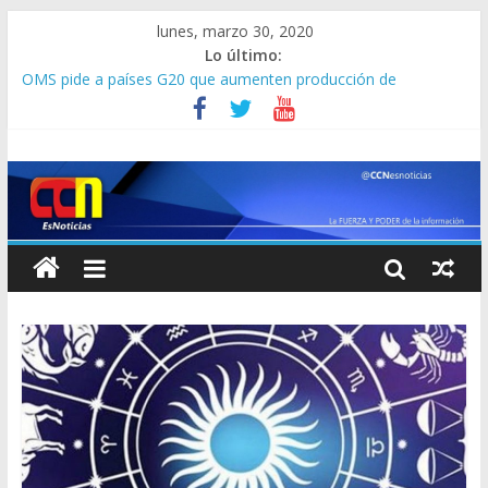
lunes, marzo 30, 2020
Lo último:
OMS pide a países G20 que aumenten producción de
equipamiento contra COVID-19
Esposa de Hugo Carvajal echa todo por tierra ¡No hay entrega!
El datazo que Popeye soltó antes de morir sobre Clíver Alcalá
«¿Cómo respetamos la cuarentena?»: El suplicio de los
venezolanos por agua y combustible
Otra versión sobre el taxista que muere por coronavirus
contradice a Jorge Rodríguez