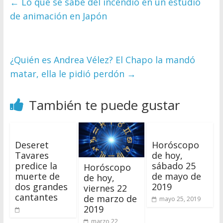
←
Lo que se sabe del incendio en un estudio
de animación en Japón
¿Quién es Andrea Vélez? El Chapo la mandó
matar, ella le pidió perdón
→
También te puede gustar
Deseret
Horóscopo
Tavares
de hoy,
predice la
sábado 25
Horóscopo
muerte de
de mayo de
de hoy,
dos grandes
2019
viernes 22
cantantes
de marzo de
mayo 25, 2019
2019
marzo 22,