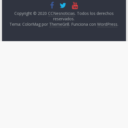
Copyright © 2020
CCNesnoticias
. Todos los derechos
reservados.
Tema: ColorMag por
ThemeGrill
. Funciona con
WordPress
.