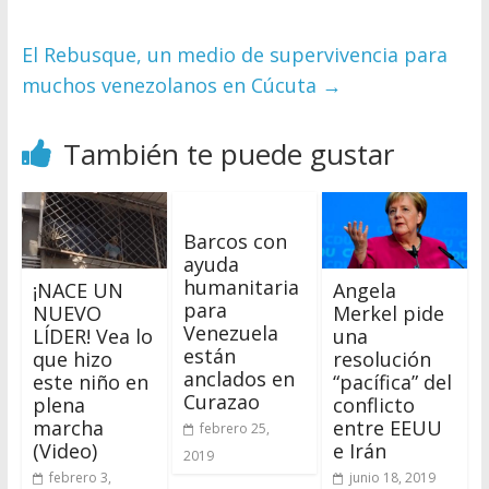
El Rebusque, un medio de supervivencia para
muchos venezolanos en Cúcuta
→
También te puede gustar
Barcos con
ayuda
humanitaria
¡NACE UN
Angela
para
NUEVO
Merkel pide
Venezuela
LÍDER! Vea lo
una
están
que hizo
resolución
anclados en
este niño en
“pacífica” del
Curazao
plena
conflicto
marcha
entre EEUU
febrero 25,
(Video)
e Irán
2019
febrero 3,
junio 18, 2019