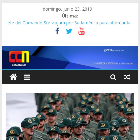
domingo, junio 23, 2019
Última:
Jefe del Comando Sur viajará por Sudamérica para abordar la
crisis en Venezuela
Detienen a “El Yiyo” uno de los 10 más buscados en Carabobo
Detuvieron a dos venezolanos en Colombia por robarse un
taxi
Lo que se sabe de los militares y funcionarios del Cicpc
detenidos en las últimas horas
Corpoelec apuesta por un Frankenstein para el Zulia