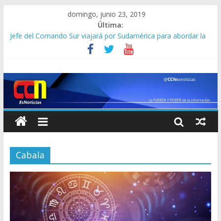
domingo, junio 23, 2019
Última:
Jefe del Comando Sur viajará por Sudamérica para abordar la
crisis en Venezuela
Detienen a “El Yiyo” uno de los 10 más buscados en Carabobo
Detuvieron a dos venezolanos en Colombia por robarse un
taxi
Lo que se sabe de los militares y funcionarios del Cicpc
detenidos en las últimas horas
Corpoelec apuesta por un Frankenstein para el Zulia
Cabala