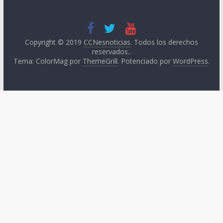
Copyright © 2019
CCNesnoticias
. Todos los derechos
reservados..
Tema: ColorMag por
ThemeGrill
. Potenciado por
WordPress
.