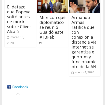
El datazo
que Popeye
soltó antes
Mire con qué
Armando
de morir
diplomático
Armas
sobre Clíver
se reunió
ratifica que
Alcalá
Guaidó este
con
#13Feb
conexión a
marzo 30,
distancia vía
2020
Internet se
garantiza el
quorum y
funcionamie
nto de la AN
marzo 4, 2020
Facebook