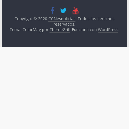
Copyright © 2020
CCNesnoticias
. Todos los derechos
reservados.
Tema: ColorMag por
ThemeGrill
. Funciona con
WordPress
.