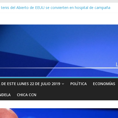
se compra un ático de 20 millones de dólares en Miami
 tenis del Abierto de EEUU se convierten en hospital de campaña
miendan desinfectar el celular al menos una vez al día para evitar 
“autoinvitan” a conferencias digitales con el auge del trabajo online
cree que la pandemia de Covid-19 es la peor crisis mundial desde 19
DE ESTE LUNES 22 DE JULIO 2019
POLÍTICA
ECONOMÍAS
NDELA
CHICA CCN