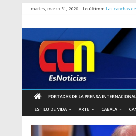
David Beckham 
martes, marzo 31, 2020
Lo último:
Las canchas de
[PANDEMIA] Reco
Los hackers se 
Jefe de la ONU 
PORTADAS DE LA PRENSA INTERNACIONAL 
ESTILO DE VIDA
ARTE
CABALA
CA