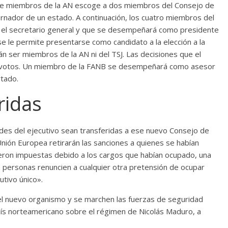
 de miembros de la AN escoge a dos miembros del Consejo de
nador de un estado. A continuación, los cuatro miembros del
 el secretario general y que se desempeñará como presidente
se le permite presentarse como candidato a la elección a la
n ser miembros de la AN ni del TSJ. Las decisiones que el
 votos. Un miembro de la FANB se desempeñará como asesor
rtado.
ridas
ades del ejecutivo sean transferidas a ese nuevo Consejo de
nión Europea retirarán las sanciones a quienes se habían
fueron impuestas debido a los cargos que habían ocupado, una
 personas renuncien a cualquier otra pretensión de ocupar
tivo único».
el nuevo organismo y se marchen las fuerzas de seguridad
aís norteamericano sobre el régimen de Nicolás Maduro, a