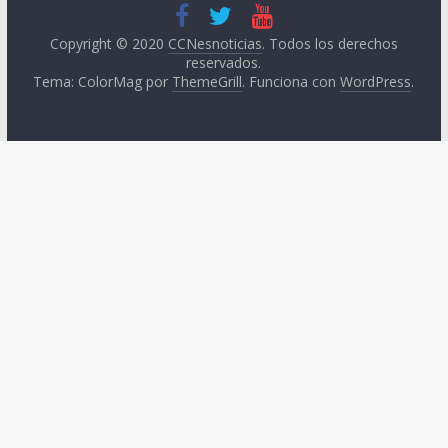
Copyright © 2020
CCNesnoticias
. Todos los derechos
reservados.
Tema: ColorMag por
ThemeGrill
. Funciona con
WordPress
.