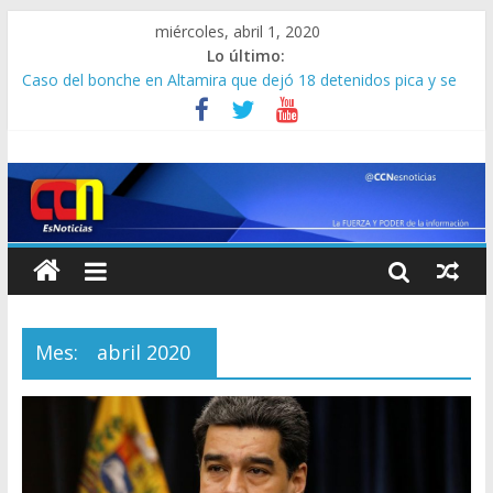
miércoles, abril 1, 2020
Lo último:
Caso del bonche en Altamira que dejó 18 detenidos pica y se
extiende: Maduro confirma que hubo drogas, armas y
coronavirus
Nicolás Maduro confirma 8 nuevos casos de coronavirus, para
143 en total
Iván Simonovis: Manuel Noriega terminó capturado y lo
mismo le pasará a Maduro
Conjuntivitis: otro síntoma que indicaría que una persona tiene
coronavirus
Maduro recibe a Luis Para en Miraflores y lo reconoce como
presidente de la AN: así lo estallan en las redes
Mes:
abril 2020